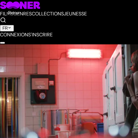
FILMS
Retour
GENRES
COLLECTIONS
JEUNESSE
FR
CONNEXION
S'INSCRIRE