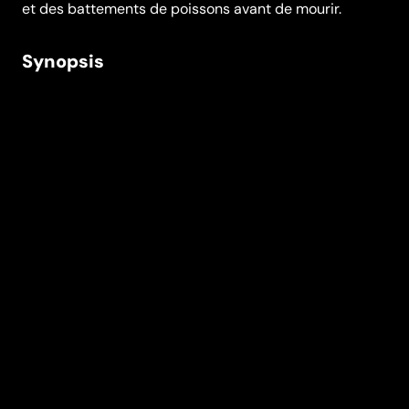
et des battements de poissons avant de mourir.
Synopsis
Txiki, 11 ans, vie dans un village de pêcheur rythmé par
le bruit des machines, des coups de bateaux contre la
digue et des battements de poissons avant de mourir.
Pour s’échapper de son quotidien, il passe la plupart
du temps chez son grand père Sabin, un vieux pêcheur
qui dit avoir de l’eau de mer qui coule dans les veines.
Fasciné par ses mystérieuses histoires, Txiki décide
de partir à la découverte des secrets de la mer.
Réalisation
June Laka
Genres
Court métrage
Casting
Florentino
Legorburu
Ander
Garnateo
Durée (en min)