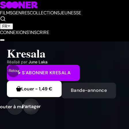
FILMS
GENRES
COLLECTIONS
JEUNESSE
FR
CONNEXION
S'INSCRIRE
Kresala
Réalisé par
June Laka
Retour
S'ABONNER
KRESALA
Louer
-
1,49 €
Bande-annonce
Partager
outer à ma liste