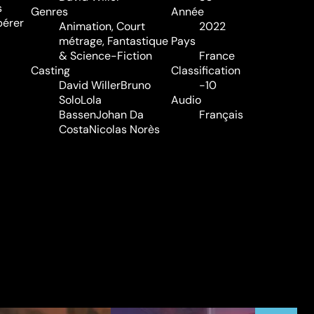
s
Genres
Année
pérer
Animation
,
Court
2022
métrage
,
Fantastique
Pays
& Science-Fiction
France
Casting
Classification
David Willer
Bruno
-10
Solo
Lola
Audio
Bassen
Johan Da
Français
Costa
Nicolas Norès