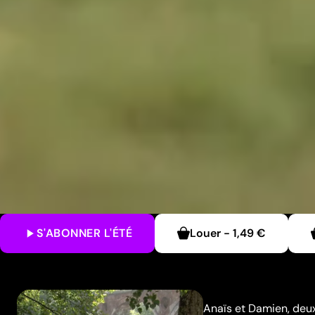
S'ABONNER
L'ÉTÉ
Louer
-
1,49 €
Anaïs et Damien, deux