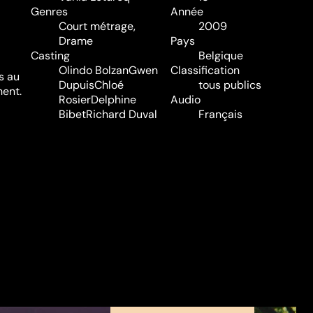
Genres
Année
Court métrage
,
2009
Drame
Pays
Casting
Belgique
Olindo Bolzan
Gwen
Classification
s au
Dupuis
Chloé
tous publics
hent.
Rosier
Delphine
Audio
Bibet
Richard Duval
Français