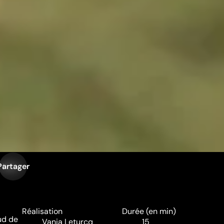
Partager
 liste
Réalisation
Durée (en min)
ud de
Vania Leturcq
15