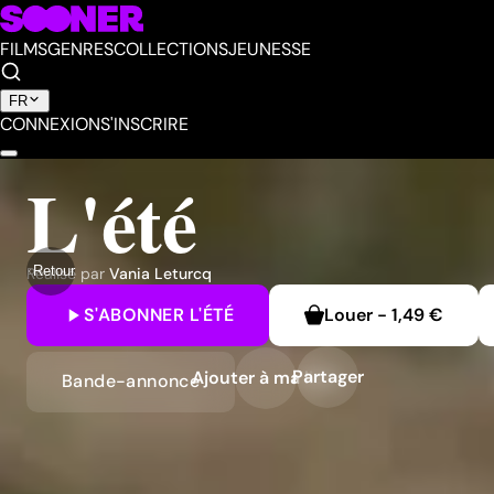
FILMS
GENRES
COLLECTIONS
JEUNESSE
FR
CONNEXION
S'INSCRIRE
L'été
Retour
Réalisé par
Vania Leturcq
S'ABONNER
L'ÉTÉ
Louer
-
1,49 €
Partager
Ajouter à ma liste
Bande-annonce