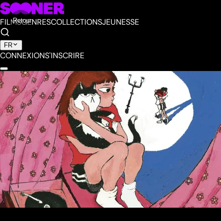
FILMS
Retour
GENRES
COLLECTIONS
JEUNESSE
FR
CONNEXION
S'INSCRIRE