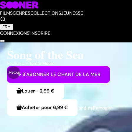
FILMS
GENRES
COLLECTIONS
JEUNESSE
FR
CONNEXION
S'INSCRIRE
Song of the Sea
Réalisé par
Tomm Moore
Retour
S'ABONNER
LE CHANT DE LA MER
Louer
-
2,99 €
Acheter pour
6,99 €
Partager
Ajouter à ma liste