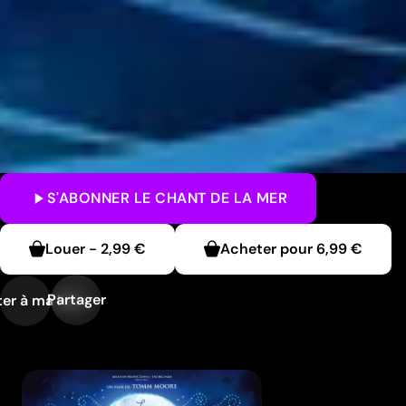
S'ABONNER
LE CHANT DE LA MER
Louer
-
2,99 €
Acheter pour
6,99 €
Partager
er à ma liste