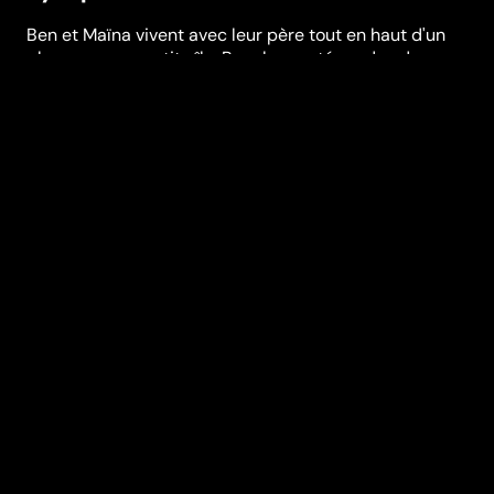
Ben et Maïna vivent avec leur père tout en haut d'un
phare sur une petite île. Pour les protéger des dangers
de la mer, leur grand-mère les emmène vivre à la ville.
Ben découvre alors que sa petite soeur est une selkie,
une fée de la mer dont le chant peut délivrer les êtres
magiques du sort que leur a jeté la Sorcière aux
hiboux. Au cours d'un fantastique voyage, Ben et
Maïna vont devoir affronter peurs et dangers, et
combattre la sorcière pour aider les être magiques à
retrouver leur pouvoir.
Festivals et récompenses
Anima
Réalisation
Tomm Moore
Genres
Animation
Casting
Lisa Hannigan
Colm