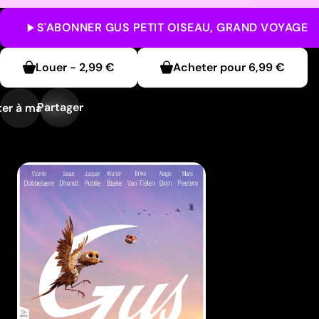
S'ABONNER
GUS PETIT OISEAU, GRAND VOYAGE
Louer
-
2,99 €
Acheter pour
6,99 €
Partager
er à ma liste