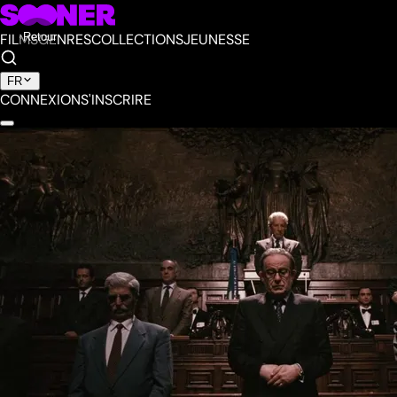
FILMS
Retour
GENRES
COLLECTIONS
JEUNESSE
FR
CONNEXION
S'INSCRIRE