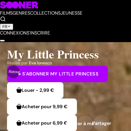
FILMS
GENRES
COLLECTIONS
JEUNESSE
FR
CONNEXION
S'INSCRIRE
My Little Princess
Réalisé par
Eva Ionesco
Retour
S'ABONNER
MY LITTLE PRINCESS
Louer
-
2,99 €
Acheter pour
9,99 €
Acheter pour
6,99 €
Partager
Ajouter à ma liste