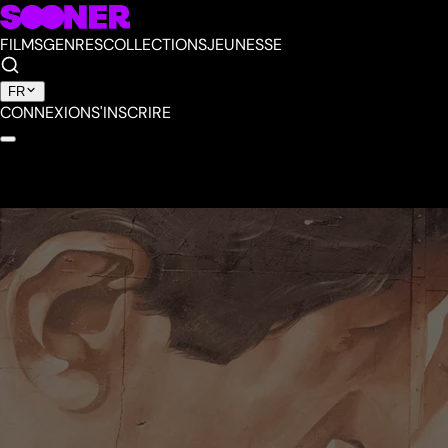
FILMS
GENRES
COLLECTIONS
JEUNESSE
FR
CONNEXION
S'INSCRIRE