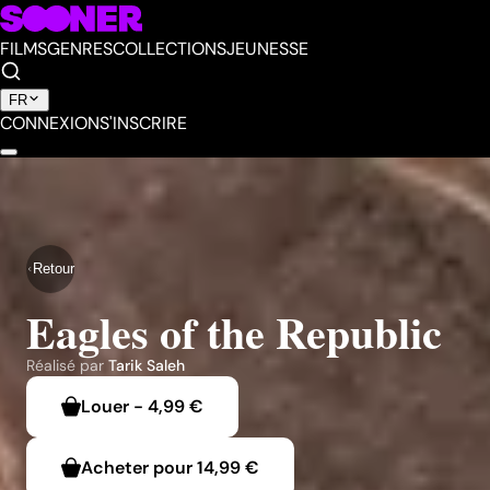
FILMS
GENRES
COLLECTIONS
JEUNESSE
FR
CONNEXION
S'INSCRIRE
Retour
Eagles of the Republic
Réalisé par
Tarik Saleh
Louer
-
4,99 €
Acheter pour
14,99 €