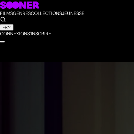
FILMS
GENRES
COLLECTIONS
JEUNESSE
FR
CONNEXION
S'INSCRIRE