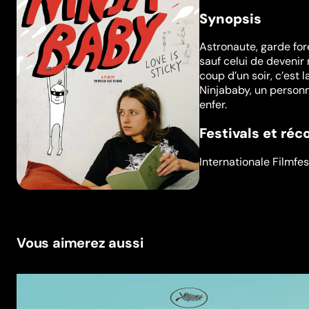
Synopsis
Astronaute, garde fore
sauf celui de devenir
coup d’un soir, c’est l
Ninjababy, un personn
enfer.
Festivals et ré
Internationale Filmfes
Vous aimerez aussi