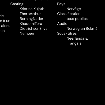
Casting
Pays
Kristine Kujath
Norvège
Thorp
Arthur
Classification
de,
Berning
Nader
tous publics
te à un
Khademi
Tora
Audio
t alors
Dietrichson
Silya
Norwegian Bokmål
 un
Nymoen
Sous-titres
Néerlandais,
Français