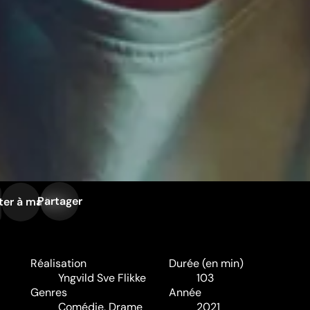
Partager
ter à ma liste
Réalisation
Durée (en min)
Yngvild Sve Flikke
103
Genres
Année
Comédie
,
Drame
2021