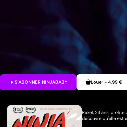
S'ABONNER
NINJABABY
Louer
-
4,99 €
Rakel, 23 ans, profite
découvre qu'elle est 