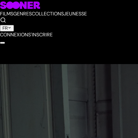
FILMS
GENRES
COLLECTIONS
JEUNESSE
FR
CONNEXION
S'INSCRIRE