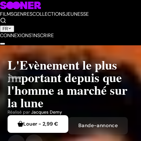
FILMS
GENRES
COLLECTIONS
JEUNESSE
FR
CONNEXION
S'INSCRIRE
L'Evènement le plus
important depuis que
Retour
l'homme a marché sur
la lune
Réalisé par
Jacques Demy
Louer
-
2,99 €
Bande-annonce