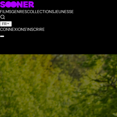
FILMS
GENRES
COLLECTIONS
JEUNESSE
FR
CONNEXION
S'INSCRIRE