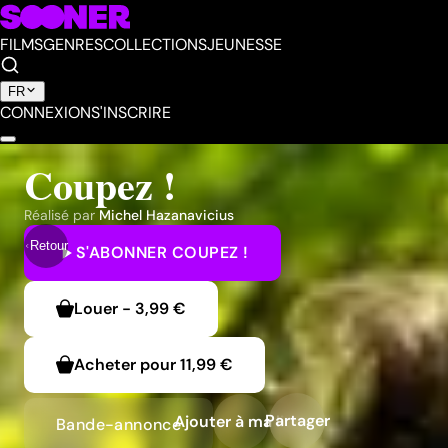
FILMS
GENRES
COLLECTIONS
JEUNESSE
FR
CONNEXION
S'INSCRIRE
Coupez !
Réalisé par
Michel Hazanavicius
Retour
S'ABONNER
COUPEZ !
Louer
-
3,99 €
Acheter pour
11,99 €
Partager
Ajouter à ma liste
Bande-annonce