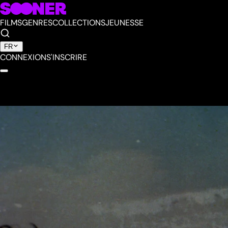
FILMS
GENRES
COLLECTIONS
JEUNESSE
FR
CONNEXION
S'INSCRIRE