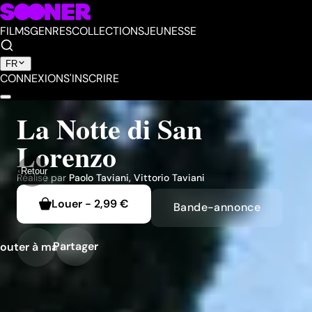
FILMS
GENRES
COLLECTIONS
JEUNESSE
FR
CONNEXION
S'INSCRIRE
La Notte di San
Lorenzo
Retour
Réalisé par
Paolo Taviani
,
Vittorio Taviani
Louer
-
2,99 €
Bande-annonce
Partager
outer à ma liste