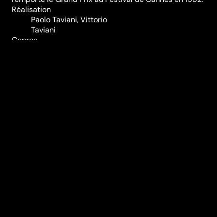
Réalisation
Paolo Taviani
,
Vittorio
Taviani
Genres
Classiques
Casting
Massimo
Bonetti
Norma
Martelli
Margarita
Lozano
Giuseppe
Furia
Paolo
Hendel
Dario
Cantarelli
Sabina
Vannucchi
Claudio
Bigagli
Durée (en min)
106
Année
1981
Pays
Italie