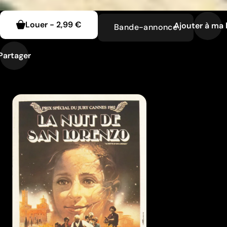
Louer
-
2,99 €
Ajouter à ma l
Bande-annonce
Partager