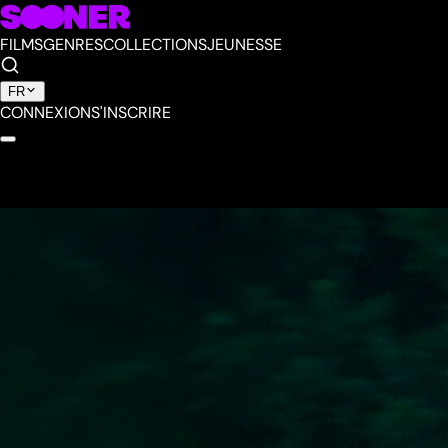
FILMS
GENRES
COLLECTIONS
JEUNESSE
FR
CONNEXION
S'INSCRIRE