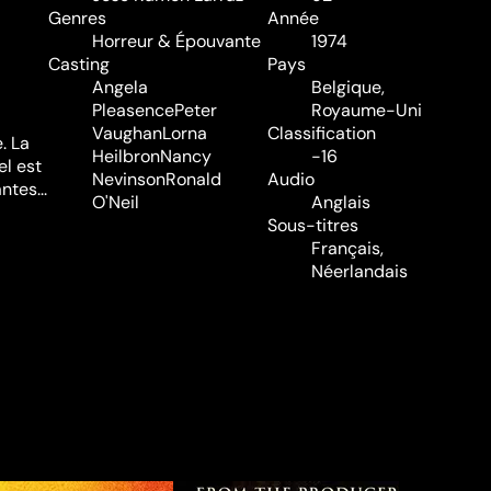
Genres
Année
Horreur & Épouvante
1974
Casting
Pays
Angela
Belgique,
Pleasence
Peter
Royaume-Uni
Vaughan
Lorna
Classification
. La
Heilbron
Nancy
-16
el est
Nevinson
Ronald
Audio
tes...
O'Neil
Anglais
Sous-titres
Français,
Néerlandais