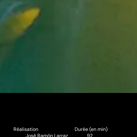
Réalisation
Durée (en min)
José Ramón Larraz
92