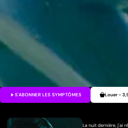
S'ABONNER
LES SYMPTÔMES
Louer
-
3,
La nuit dernière, j'ai 