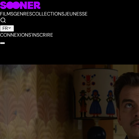
FILMS
GENRES
COLLECTIONS
JEUNESSE
FR
CONNEXION
S'INSCRIRE