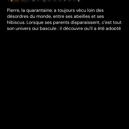
Pierre, la quarantaine, a toujours vécu loin des
désordres du monde, entre ses abeilles et ses
hibiscus. Lorsque ses parents disparaissent, c’est tout
son univers qui bascule : il découvre qu’il a été adopté
et doit apprendre à survivre dans une société
moderne qu'il n’a jamais connue. Déterminé à élucider
le mystère de ses origines, il croise la route d’Anna
qui, touchée par la bienveillance de cet homme pas
comme les autres, accepte de l’aider. Mais à mesure
qu’il progresse dans son enquête, Pierre se décolore
comme par enchantement.
Réalisation
Clovis Cornillac
Genres
Comédie
,
Drame
Casting
Clovis Cornillac
Alice
Pol
Lilou Fogli
Benoît
Cassard
Nino