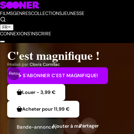
FILMS
GENRES
COLLECTIONS
JEUNESSE
FR
CONNEXION
S'INSCRIRE
C'est magnifique !
Réalisé par
Clovis Cornillac
Retour
S'ABONNER
C'EST MAGNIFIQUE!
Louer
-
3,99 €
Acheter pour
11,99 €
Partager
Ajouter à ma liste
Bande-annonce