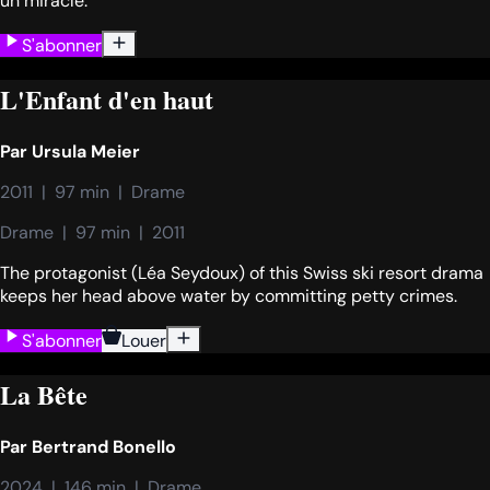
un miracle.
S'abonner
L'Enfant d'en haut
Par
Ursula Meier
2011  |  97 min  |  Drame
Drame  |  97 min  |  2011
The protagonist (Léa Seydoux) of this Swiss ski resort drama
keeps her head above water by committing petty crimes.
S'abonner
Louer
La Bête
Par
Bertrand Bonello
2024  |  146 min  |  Drame