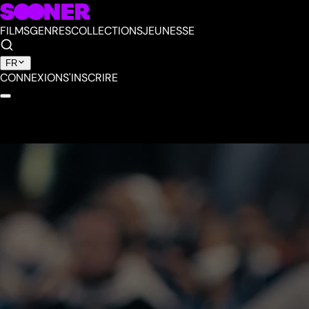
FILMS
GENRES
COLLECTIONS
JEUNESSE
FR
CONNEXION
S'INSCRIRE