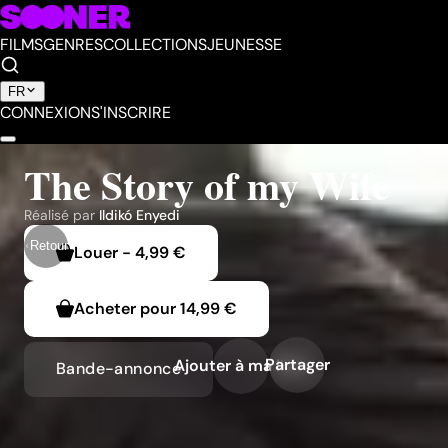
FILMS
GENRES
COLLECTIONS
JEUNESSE
FR
CONNEXION
S'INSCRIRE
The Story of my Wife
Réalisé par
Ildikó Enyedi
Retour
Louer
-
4,99 €
Acheter pour
14,99 €
Partager
Ajouter à ma liste
Bande-annonce