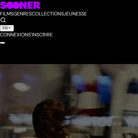
FILMS
GENRES
COLLECTIONS
JEUNESSE
FR
CONNEXION
S'INSCRIRE