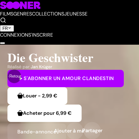
FILMS
GENRES
COLLECTIONS
JEUNESSE
FR
CONNEXION
S'INSCRIRE
Die Geschwister
Réalisé par
Jan Krüger
Retour
S'ABONNER
UN AMOUR CLANDESTIN
Louer
-
2,99 €
Acheter pour
6,99 €
Partager
Ajouter à ma liste
Bande-annonce