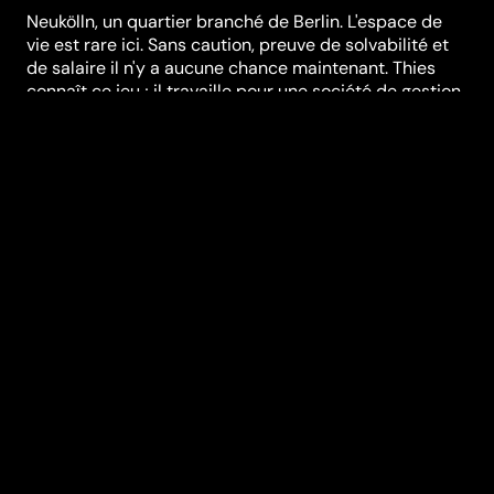
Neukölln, un quartier branché de Berlin. L'espace de
vie est rare ici. Sans caution, preuve de solvabilité et
de salaire il n'y a aucune chance maintenant. Thies
connaît ce jeu ; il travaille pour une société de gestion
immobilière et veille à ce que les règles soient
respectées - jusqu'à ce qu'il rencontre Bruno et Sonja.
Il met gratuitement à disposition des frères et sœurs
un appartement en toute discrétion. Et entame une
liaison avec le frère. Petit à petit, il s'enfonce dans le
secret de la "fratrie".
Réalisation
Jan Krüger
Genres
Drame
,
Films LGBTQ
Casting
Vladimir
Burlakov
Julius
Nitschkoff
Irina
Potapenko
Hilmi
Sözer
Franziska Wulf