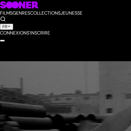
FILMS
GENRES
COLLECTIONS
JEUNESSE
FR
CONNEXION
S'INSCRIRE