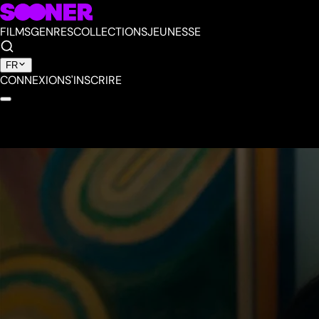
FILMS
GENRES
COLLECTIONS
JEUNESSE
FR
CONNEXION
S'INSCRIRE