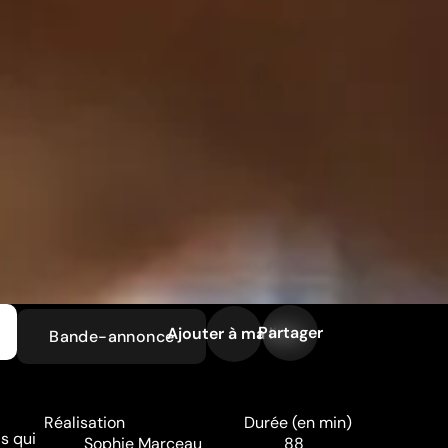
Partager
Ajouter à ma liste
Bande-annonce
Réalisation
Durée (en min)
ls qui
Sophie Marceau
88