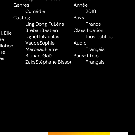
Genres
Année
Comédie
2018
Casting
Pays
Ling Dong Fu
Léna
France
Breban
Bastien
Classification
. Elle
Ughetto
Nicolas
tous publics
Se
Vaude
Sophie
Audio
llation
Marceau
Pierre
Français
dre
Richard
Gaël
Sous-titres
es
Zaks
Stéphane Bissot
Français