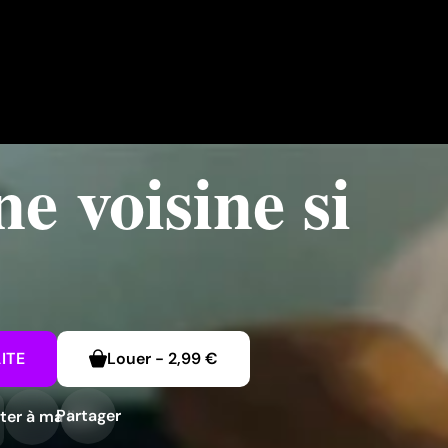
e voisine si
ITE
Louer
-
2,99 €
Partager
ter à ma liste