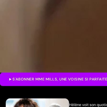
S'ABONNER
MME MILLS, UNE VOISINE SI PARFAIT
Hélène voit son quotid