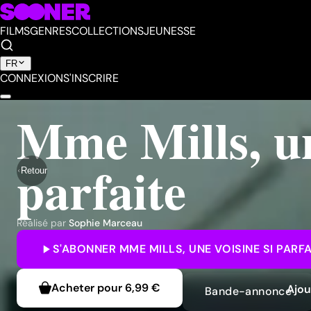
FILMS
GENRES
COLLECTIONS
JEUNESSE
FR
CONNEXION
S'INSCRIRE
Mme Mills, un
parfaite
Retour
Réalisé par
Sophie Marceau
S'ABONNER
MME MILLS, UNE VOISINE SI PARFA
Acheter pour
6,99 €
Ajou
Bande-annonce