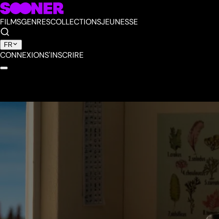
FILMS
GENRES
COLLECTIONS
JEUNESSE
FR
CONNEXION
S'INSCRIRE