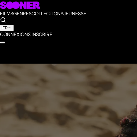
FILMS
GENRES
COLLECTIONS
JEUNESSE
FR
CONNEXION
S'INSCRIRE