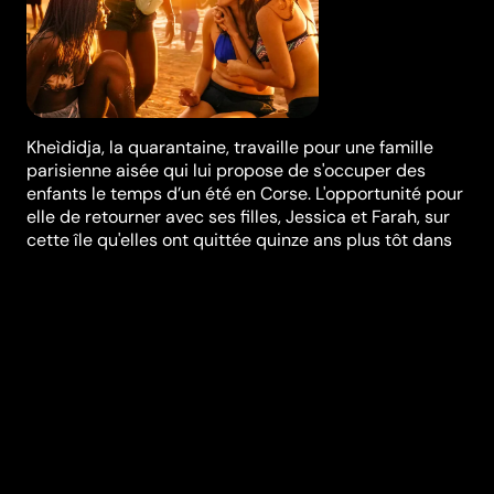
Kheìdidja, la quarantaine, travaille pour une famille
parisienne aisée qui lui propose de s'occuper des
enfants le temps d’un été en Corse. L'opportunité pour
elle de retourner avec ses filles, Jessica et Farah, sur
cette île qu'elles ont quittée quinze ans plus tôt dans
des circonstances tragiques. Alors que Khédidja se
débat avec ses souvenirs, les deux adolescentes se
laissent aller à toutes les tentations estivales :
rencontres inattendues, 400 coups, premières
expériences amoureuses. Ce voyage sera l'occasion
pour elles de découvrir une partie de leur histoire et
de se rapprocher.
Festivals et récompenses