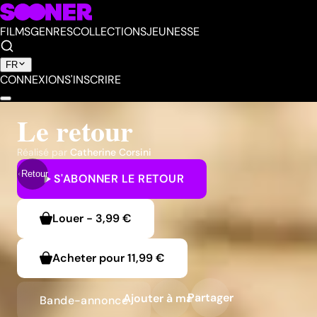
FILMS
GENRES
COLLECTIONS
JEUNESSE
FR
CONNEXION
S'INSCRIRE
Le retour
Réalisé par
Catherine Corsini
Retour
S'ABONNER
LE RETOUR
Louer
-
3,99 €
Acheter pour
11,99 €
Partager
Ajouter à ma liste
Bande-annonce