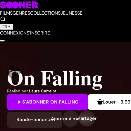
FILMS
GENRES
COLLECTIONS
JEUNESSE
FR
CONNEXION
S'INSCRIRE
On Falling
Retour
Réalisé par
Laura Carreira
S'ABONNER
ON FALLING
Louer
-
3,99
Partager
Ajouter à ma liste
Bande-annonce