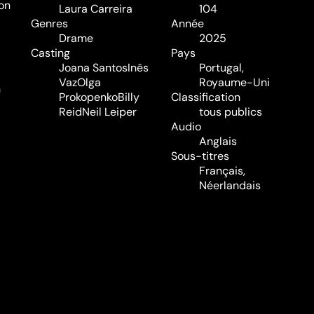
son
Laura Carreira
104
Genres
Année
Drame
2025
Casting
Pays
Joana Santos
Inês
Portugal,
Vaz
Olga
Royaume-Uni
n
Prokopenko
Billy
Classification
Reid
Neil Leiper
tous publics
Audio
Anglais
Sous-titres
Français,
Néerlandais