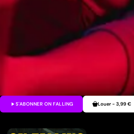
S'ABONNER
ON FALLING
Louer
-
3,99 €