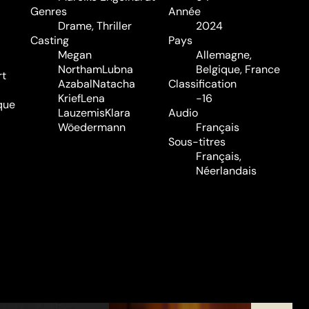
Genres
Année
Drame
,
Thriller
2024
Casting
Pays
Megan
Allemagne,
Northam
Lubna
Belgique, France
rt
Azabal
Natacha
Classification
Krief
Lena
-16
que
Lauzemis
Klara
Audio
Wöedermann
Français
Sous-titres
Français,
Néerlandais