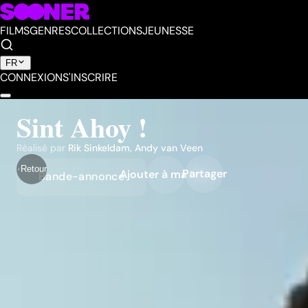
FILMS
GENRES
COLLECTIONS
JEUNESSE
FR
CONNEXION
S'INSCRIRE
Sint Ahoy !
Réalisé par
Rik Sinkeldam
,
Andy van Veen
Retour
Partager
Ajouter à ma liste
Bande-annonce