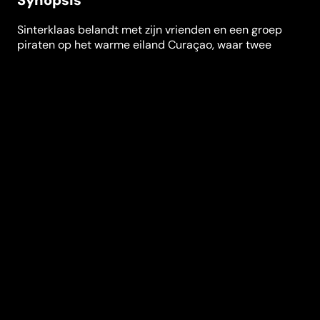
Synopsis
Sinterklaas belandt met zijn vrienden en een groep
piraten op het warme eiland Curaçao, waar twee
Pieten op zoek gaan naar de magische schat van
Kapitein Witbaard. Hun zoektocht wordt echter
bemoeilijkt door Kapitein Kibbeling, waardoor
Sinterklaas en zijn vrienden besluiten om de Pieten te
helpen en ook op zoek te gaan naar de schat. Een
avontuurlijke race tegen de klok begint, met als vraag
wie de schat als eerste zal vinden in deze spannende
en grappige Sinterklaasfilm.
Réalisation
Rik Sinkeldam
,
Andy
van Veen
Genres
Jeunesse
,
Action &
Aventure
,
Comédie
Casting
Kim Feenstra
Horace
Cohen
Liza
Sips
Michiel de