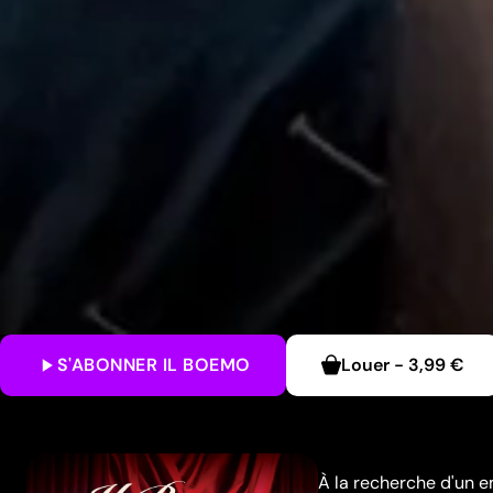
S'ABONNER
IL BOEMO
Louer
-
3,99 €
À la recherche d'un em