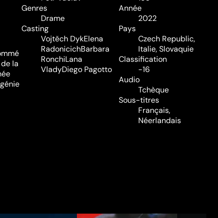
Genres
Année
Drame
2022
Casting
Pays
Vojtěch Dyk
Elena
Czech Republic,
Radonicich
Barbara
Italie, Slovaquie
rnommé
Ronchi
Lana
Classification
 de la
Vlady
Diego Pagotto
-16
mée
Audio
 génie
Tchèque
Sous-titres
Français,
Néerlandais