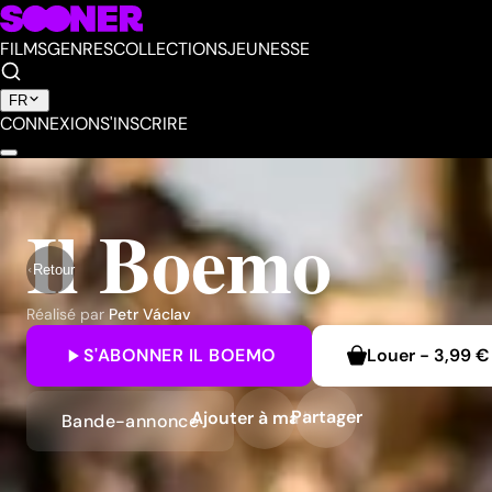
FILMS
GENRES
COLLECTIONS
JEUNESSE
FR
CONNEXION
S'INSCRIRE
Il Boemo
Retour
Réalisé par
Petr Václav
S'ABONNER
IL BOEMO
Louer
-
3,99 €
Partager
Ajouter à ma liste
Bande-annonce