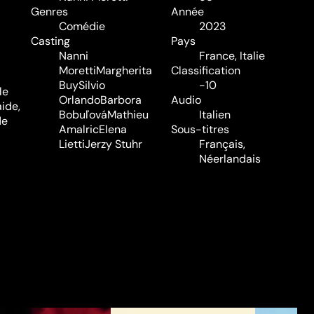
Genres
Année
Comédie
2023
Casting
Pays
Nanni
France, Italie
Moretti
Margherita
Classification
Buy
Silvio
-10
le
Orlando
Barbora
Audio
ide,
Bobuľová
Mathieu
Italien
de
Amalric
Elena
Sous-titres
Lietti
Jerzy Stuhr
Français,
Néerlandais