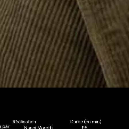
Réalisation
Durée (en min)
e par
Nanni Moretti
95