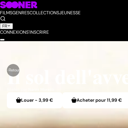
FILMS
GENRES
COLLECTIONS
JEUNESSE
FR
CONNEXION
S'INSCRIRE
Il sol dell'avv
Retour
Réalisé par
Nanni Moretti
Louer
-
3,99 €
Acheter pour
11,99 €