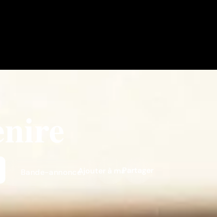
enire
Partager
Ajouter à ma liste
Bande-annonce