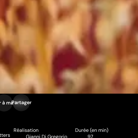
Partager
 à ma liste
Réalisation
Durée (en min)
tters
Gianni Di Gregorio
97