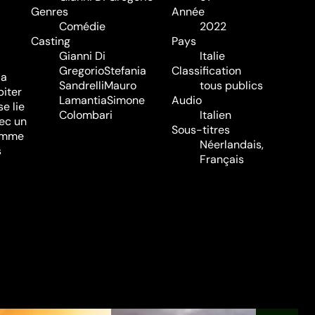
Genres
Année
Comédie
2022
Casting
Pays
Gianni Di
Italie
Gregorio
Stefania
Classification
la
Sandrelli
Mauro
tous publics
biter
Lamantia
Simone
Audio
se lie
Colombari
Italien
vec un
Sous-titres
femme
Néerlandais,
s
Français