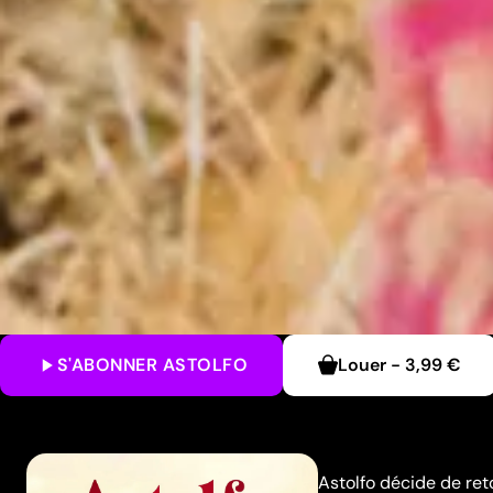
S'ABONNER
ASTOLFO
Louer
-
3,99 €
Astolfo décide de ret