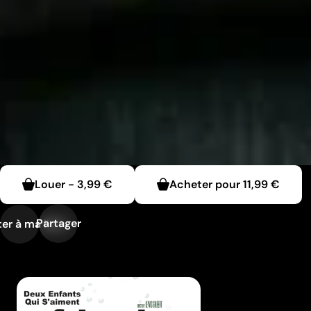
Louer
-
3,99 €
Acheter pour
11,99 €
Partager
er à ma liste