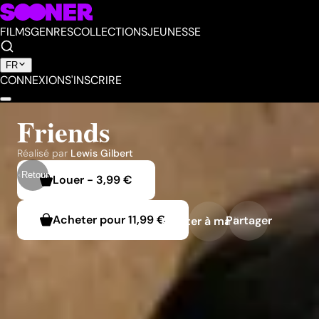
FILMS
GENRES
COLLECTIONS
JEUNESSE
FR
CONNEXION
S'INSCRIRE
Friends
Réalisé par
Lewis Gilbert
Retour
Louer
-
3,99 €
Acheter pour
11,99 €
Partager
Ajouter à ma liste