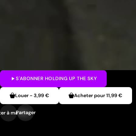
S'ABONNER
HOLDING UP THE SKY
Louer
-
3,99 €
Acheter pour
11,99 €
Partager
er à ma liste