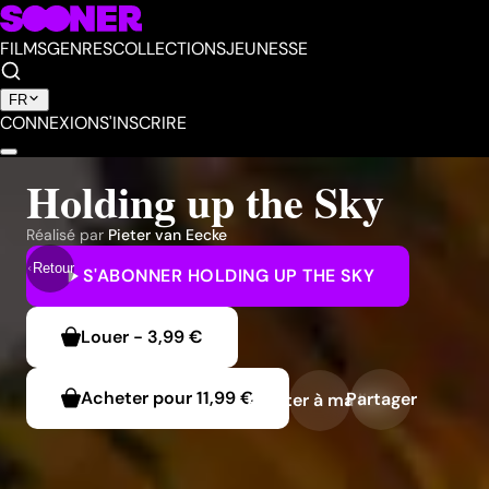
FILMS
GENRES
COLLECTIONS
JEUNESSE
FR
CONNEXION
S'INSCRIRE
Holding up the Sky
Réalisé par
Pieter van Eecke
Retour
S'ABONNER
HOLDING UP THE SKY
Louer
-
3,99 €
Acheter pour
11,99 €
Partager
Ajouter à ma liste