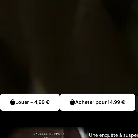
Louer
-
4,99 €
Acheter pour
14,99 €
Une enquête à suspens