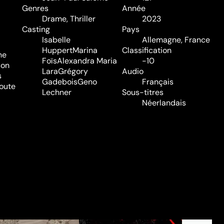
Genres
Année
Drame
,
Thriller
2023
Casting
Pays
Isabelle
Allemagne, France
Huppert
Marina
Classification
ne
Foïs
Alexandra Maria
-10
son
Lara
Grégory
Audio
s
Gadebois
Geno
Français
doute
Lechner
Sous-titres
Néerlandais