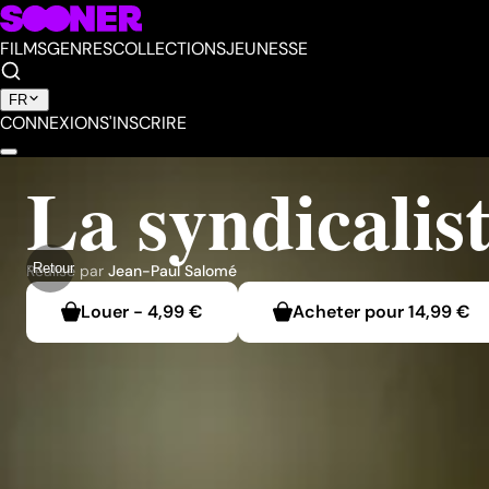
FILMS
GENRES
COLLECTIONS
JEUNESSE
FR
CONNEXION
S'INSCRIRE
La syndicalis
Retour
Réalisé par
Jean-Paul Salomé
Louer
-
4,99 €
Acheter pour
14,99 €