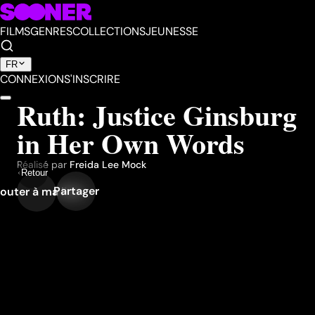
FILMS
GENRES
COLLECTIONS
JEUNESSE
FR
CONNEXION
S'INSCRIRE
Ruth: Justice Ginsburg
in Her Own Words
Réalisé par
Freida Lee Mock
Retour
Partager
outer à ma liste