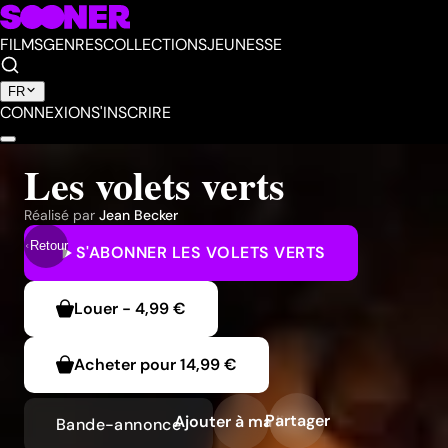
FILMS
GENRES
COLLECTIONS
JEUNESSE
FR
CONNEXION
S'INSCRIRE
Les volets verts
Réalisé par
Jean Becker
Retour
S'ABONNER
LES VOLETS VERTS
Louer
-
4,99 €
Acheter pour
14,99 €
Partager
Ajouter à ma liste
Bande-annonce