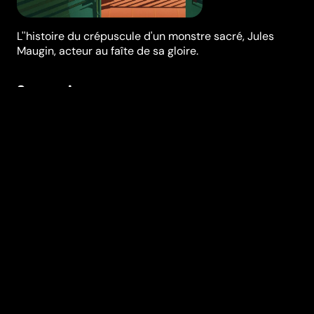
L''histoire du crépuscule d'un monstre sacré, Jules
Maugin, acteur au faîte de sa gloire.
Synopsis
Sous la personnalité célèbre, la grande gueule et la
carapace sociale, se cache le portrait intime d'un
homme mis à nu.
Réalisation
Jean Becker
Genres
Drame
Casting
Gérard
Depardieu
Fanny
Ardant
Stéfi
Celma
Benoît
Poelvoorde
Anouk
Grinberg