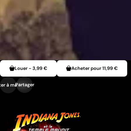
Louer
-
3,99 €
Acheter pour
11,99 €
Partager
er à ma liste