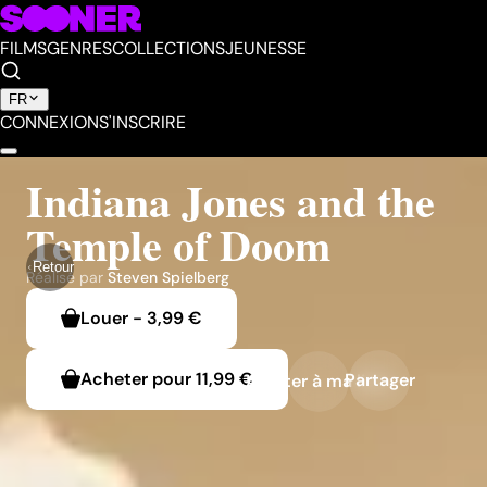
FILMS
GENRES
COLLECTIONS
JEUNESSE
FR
CONNEXION
S'INSCRIRE
Indiana Jones and the
Temple of Doom
Retour
Réalisé par
Steven Spielberg
Louer
-
3,99 €
Acheter pour
11,99 €
Partager
Ajouter à ma liste