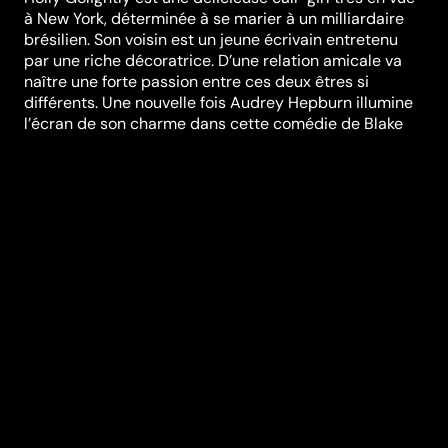
à New York, déterminée à se marier à un milliardaire
brésilien. Son voisin est un jeune écrivain entretenu
par une riche décoratrice. D’une relation amicale va
naître une forte passion entre ces deux êtres si
différents. Une nouvelle fois Audrey Hepburn illumine
l’écran de son charme dans cette comédie de Blake
Edwards, adaptée du best-seller de Truman Capote
(Breakfast at Tiffany’s). Henry Mancini remporta
l’Oscar® pour la chanson «Moon River».
Réalisation
Blake Edwards
Genres
Comédie
,
Romance
Casting
Audrey
Hepburn
George
Peppard
Patricia
Neal
Buddy
Ebsen
Martin Balsam
Durée (en min)