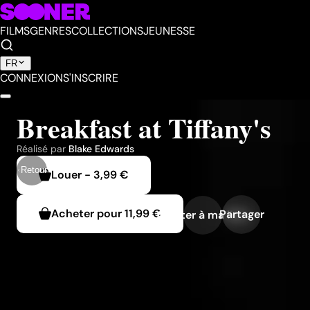
FILMS
GENRES
COLLECTIONS
JEUNESSE
FR
CONNEXION
S'INSCRIRE
Breakfast at Tiffany's
Réalisé par
Blake Edwards
Retour
Louer
-
3,99 €
Acheter pour
11,99 €
Partager
Ajouter à ma liste