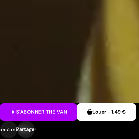
S'ABONNER
THE VAN
Louer
-
1,49 €
Partager
er à ma liste