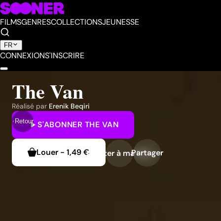
FILMS
GENRES
COLLECTIONS
JEUNESSE
FR
CONNEXION
S'INSCRIRE
The Van
Réalisé par
Erenik Beqiri
Retour
S'ABONNER
THE VAN
Louer
-
1,49 €
Partager
Ajouter à ma liste