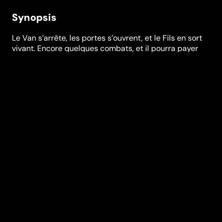
Synopsis
Le Van s’arrête, les portes s’ouvrent, et le Fils en sort
vivant. Encore quelques combats, et il pourra payer
son passage hors de l’Albanie. Il espère toujours que
son Père partira avec lui.
Festivals et récompenses
Festival de Cannes
,
FIFF Namur
Réalisation
Erenik Beqiri
Genres
Drame
Casting
Phénix
Brossard
Arben
Bajraktaraj
Afrim
Muçaj
Lulzim
Zeqja
Romir Zalla