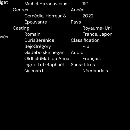
dget
Michel Hazanavicius
110
Genres
Année
Comédie
,
Horreur &
2022
Épouvante
Pays
Casting
Royaume-Uni,
Romain
France, Japon
asés
Duris
Bérénice
Classification
Bejo
Grégory
-16
Gadebois
Finnegan
Audio
Oldfield
Matilda Anna
Français
Ingrid Lutz
Raphaël
Sous-titres
Quenard
Néerlandais