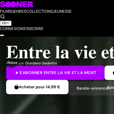
FILMS
GENRES
COLLECTIONS
JEUNESSE
FR
CONNEXION
S'INSCRIRE
Entre la vie e
Retour
Réalisé par
Giordano Gederlini
S'ABONNER
ENTRE LA VIE ET LA MORT
Acheter pour
14,99 €
Ajo
Bande-annonce