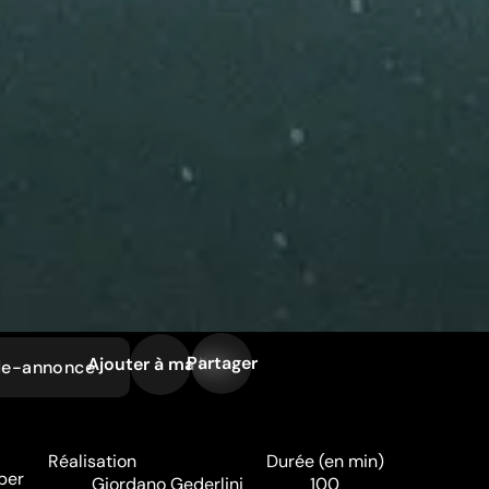
Partager
Ajouter à ma liste
de-annonce
Réalisation
Durée (en min)
ber
Giordano Gederlini
100