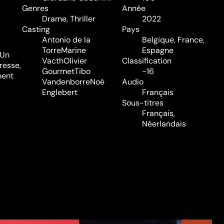
Genres
Année
Drame
,
Thriller
2022
Casting
Pays
Antonio de la
Belgique, France,
Torre
Marine
Espagne
 Un
Vacth
Olivier
Classification
resse,
Gourmet
Tibo
-16
ment
Vandenborre
Noé
Audio
Englebert
Français
Sous-titres
Français,
Néerlandais