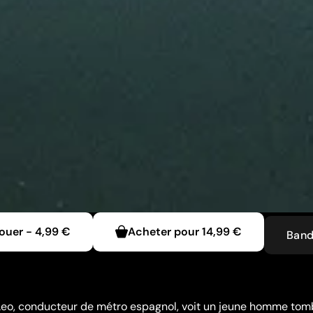
ouer
-
4,99 €
Acheter pour
14,99 €
Ban
, Leo, conducteur de métro espagnol, voit un jeune homme tom