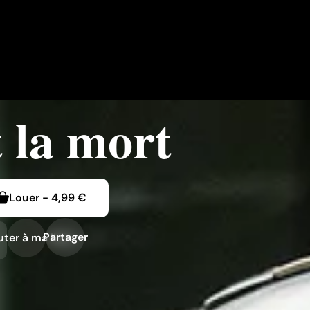
t la mort
Louer
-
4,99 €
Partager
uter à ma liste