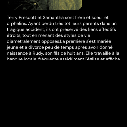
Terry Prescott et Samantha sont frère et soeur et
orphelins. Ayant perdu très tôt leurs parents dans un
tragique accident, ils ont préservé des liens affectifs
étroits, tout en menant des styles de vie
diamétralement opposés.La première s'est mariée
jeune et a divorcé peu de temps après avoir donné
naissance à Rudy, son fils de huit ans. Elle travaille à la
banque locale, fréquente assidûment l'église et affiche
un look aussi provincial que désuet. Le deuxième,
quant à lui, est toujours aussi irresponsable et
dépressif. Il mène une existence errante, vit de petits
boulots, flirte avec la délinquance et a fait plusieurs
séjours en prison.
Festivals et récompenses
Sundance Film Festival
Réalisation