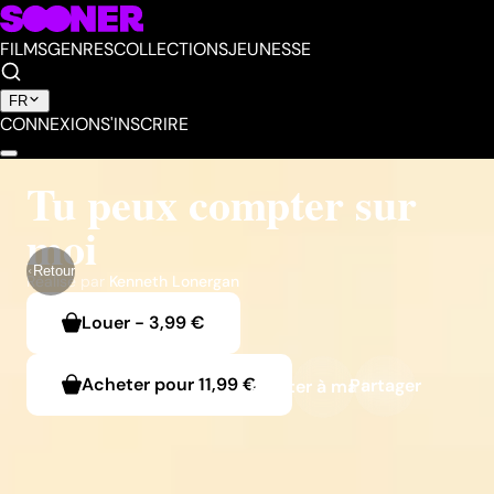
FILMS
GENRES
COLLECTIONS
JEUNESSE
FR
CONNEXION
S'INSCRIRE
Tu peux compter sur
moi
Retour
Réalisé par
Kenneth Lonergan
Louer
-
3,99 €
Acheter pour
11,99 €
Partager
Ajouter à ma liste