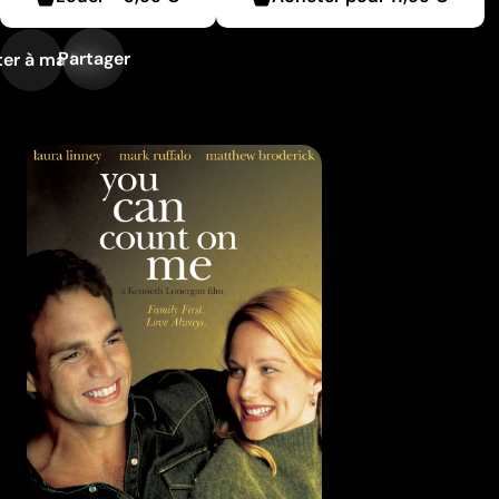
Partager
er à ma liste